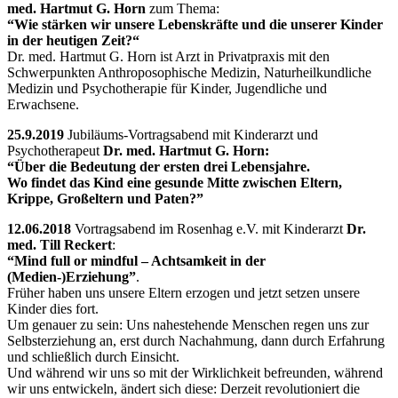
med. Hartmut G. Horn
zum Thema:
“Wie stärken wir unsere Lebenskräfte und die unserer Kinder
in der heutigen Zeit?“
Dr. med. Hartmut G. Horn ist Arzt in Privatpraxis mit den
Schwerpunkten Anthroposophische Medizin, Naturheilkundliche
Medizin und Psychotherapie für Kinder, Jugendliche und
Erwachsene.
25.9.2019
Jubiläums-Vortragsabend mit Kinderarzt und
Psychotherapeut
Dr. med. Hartmut G. Horn:
“Über die Bedeutung der ersten drei Lebensjahre.
Wo findet das Kind eine gesunde Mitte zwischen Eltern,
Krippe, Großeltern und Paten?”
12.06.2018
Vortragsabend im Rosenhag e.V. mit Kinderarzt
Dr.
med. Till Reckert
:
“Mind full or mindful – Achtsamkeit in der
(Medien-)Erziehung”
.
Früher haben uns unsere Eltern erzogen und jetzt setzen unsere
Kinder dies fort.
Um genauer zu sein: Uns nahestehende Menschen regen uns zur
Selbsterziehung an, erst durch Nachahmung, dann durch Erfahrung
und schließlich durch Einsicht.
Und während wir uns so mit der Wirklichkeit befreunden, während
wir uns entwickeln, ändert sich diese: Derzeit revolutioniert die