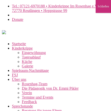
Tel.: 07121-6970188 • Kinderkrippe Im Rosenhag e.V. •
Schließen
72770 Reutlingen • Heppstrasse 99
Donate
Startseite
Kinderkrippe
Eingewöhnung
Tagesablauf
Küche
Galerie
Spielraum-Nachmittage
FSJ
Über uns
Rosenhag-Team
Die Pädagogik von Dr. Emmi Pikler
Verein
Termine und Events
Feedback
Sprechstunde
Beratung für junge Eltern