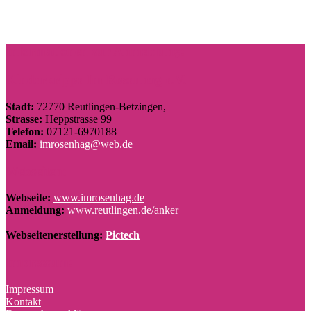
Informationen zur Anmeldung:
Kinderkrippe Im Rosenhag e.V.
Stadt:
72770 Reutlingen-Betzingen,
Strasse:
Heppstrasse 99
Telefon:
07121-6970188
Email:
imrosenhag@web.de
Webseiten:
Webseite:
www.imrosenhag.de
Anmeldung:
www.reutlingen.de/anker
Webseitenerstellung:
Pictech
Impressum:
Impressum
Kontakt